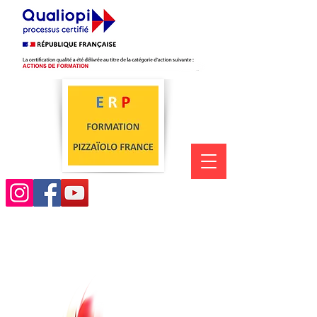
06.08.76.33.47
Ecole Rémi Pizza
FORMATION PIZZAÏOLO FRANCE