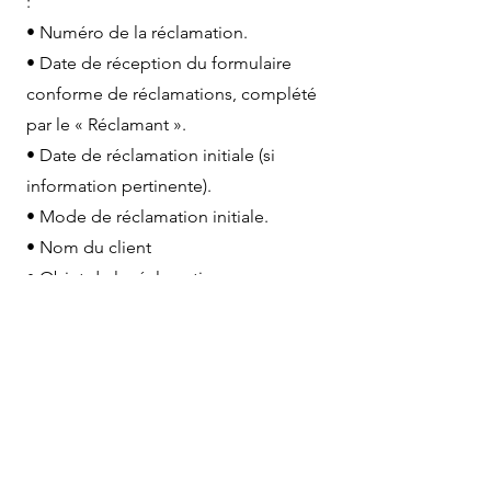
:
• Numéro de la réclamation.
• Date de réception du formulaire
conforme de réclamations, complété
par le « Réclamant ».
• Date de réclamation initiale (si
information pertinente).
• Mode de réclamation initiale.
• Nom du client
• Objet de la réclamation
• Contrat, produit ou service visé par
la réclamation
• Intervenants éventuellement
concernés par la réclamation
(personnes physiques ou morales
autres que Rémi DIDIER – Ecole Rémi