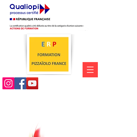
06.08.76.33.47
Ecole Rémi Pizza
FORMATION PIZZAÏOLO FRANCE